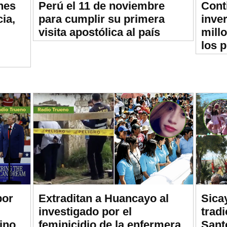
nes
Perú el 11 de noviembre
Cont
ia,
para cumplir su primera
inve
visita apostólica al país
mill
los 
por
Extraditan a Huancayo al
Sica
investigado por el
trad
ino
feminicidio de la enfermera
Sant