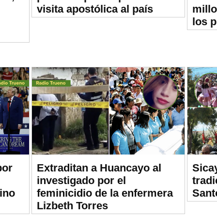
visita apostólica al país
mill
los 
por
Extraditan a Huancayo al
Sica
investigado por el
trad
ino
feminicidio de la enfermera
Sant
Lizbeth Torres