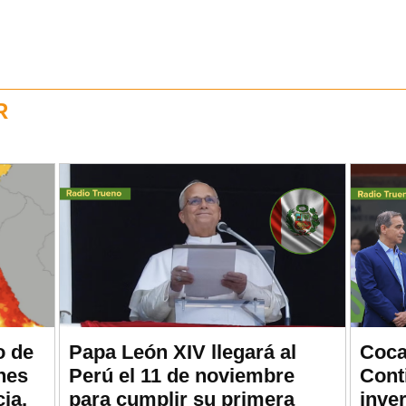
R
o de
Papa León XIV llegará al
Coca
nes
Perú el 11 de noviembre
Cont
ia,
para cumplir su primera
inve