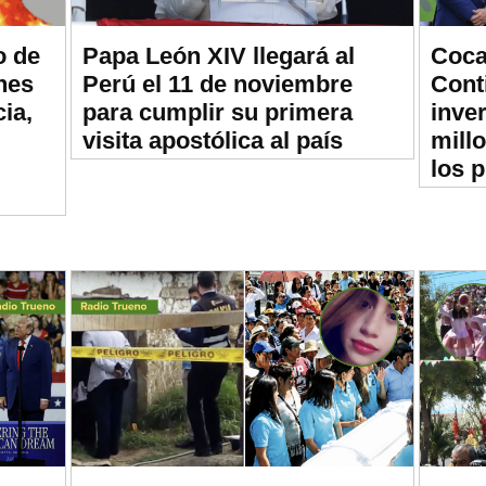
o de
Papa León XIV llegará al
Coca
nes
Perú el 11 de noviembre
Cont
ia,
para cumplir su primera
inve
visita apostólica al país
mill
los 