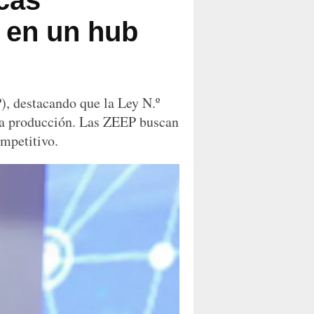
cas
e en un hub
, destacando que la Ley N.º
 la producción. Las ZEEP buscan
ompetitivo.